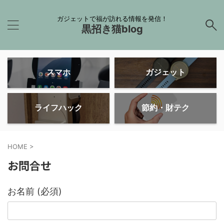
ガジェットで福が訪れる情報を発信！
黒招き猫blog
スマホ
ガジェット
ライフハック
節約・財テク
HOME
>
お問合せ
お名前 (必須)